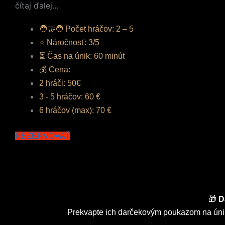
čítaj ďalej...
🧑‍🤝‍🧑 Počet hráčov: 2 – 5
⭐ Náročnosť: 3/5
⏳ Čas na únik: 60 minút
💰 Cena:
2 hráči: 50€
3 - 5 hráčov: 60 €
6 hráčov (max): 70 €
REZERVOVAŤ
🎁
D
Prekvapte ich darčekovým poukazom na únik