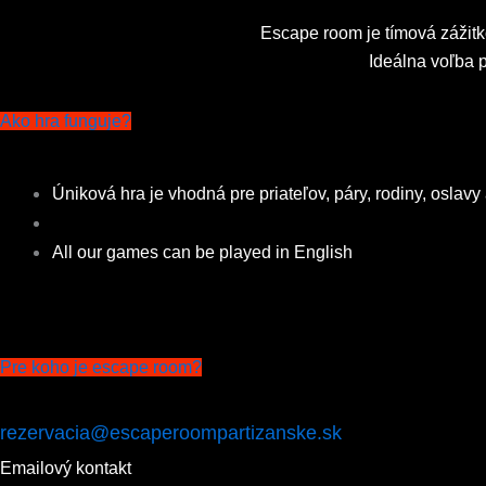
Escape room je tímová zážitkov
Ideálna voľba p
Ako hra funguje?
Úniková hra je vhodná pre priateľov, páry, rodiny, oslavy
All our games can be played in English
Pre koho je escape room?
rezervacia@escaperoompartizanske.sk
Emailový kontakt