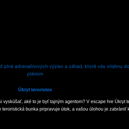
Úkryt teroristov
i vyskúšať, aké to je byť tajným agentom? V escape hre Úkryt t
že teroristická bunka pripravuje útok, a vašou úlohou je zabrániť 