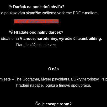
🎯
Darček na poslednú chvíľu?
ov a poukaz vám okamžite zašleme vo forme PDF e-mailom.
Kúpiť darčekový poukaz
💡 Hľadáte originálny darček?
 ideálne na
Vianoce, narodeniny, výročie či teambuilding.
Darujte zážitok, nie vec.
O nás
e – The Godfather, Myseľ psychiatra a Úkryt teroristov. Priprav
hľadajú napätie, logiku a tímovú spoluprácu.
Čo je escape room?