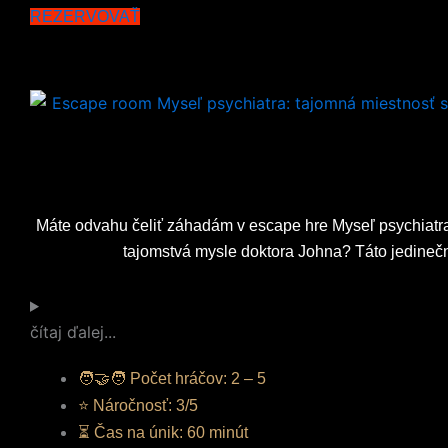
REZERVOVAŤ
Máte odvahu čeliť záhadám v escape hre Myseľ psychiatra?
tajomstvá mysle doktora Johna? Táto jedineč
čítaj ďalej...
🧑‍🤝‍🧑 Počet hráčov: 2 – 5
⭐ Náročnosť: 3/5
⏳ Čas na únik: 60 minút