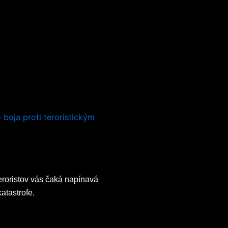
eroristov vás čaká napínavá
katastrofe.