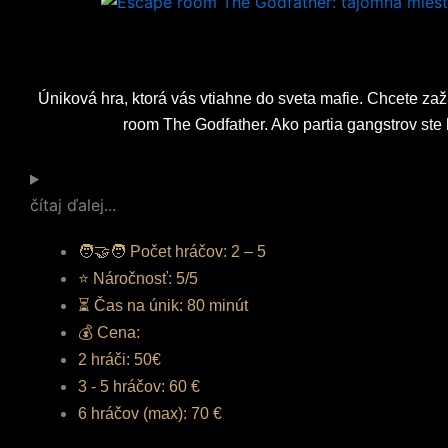
Úniková hra, ktorá vás vtiahne do sveta mafie. Chcete z
room The Godfather. Ako partia gangstrov ste k
čítaj ďalej...
🧑‍🤝‍🧑 Počet hráčov: 2 – 5
⭐ Náročnosť: 5/5
⏳ Čas na únik: 80 minút
💰 Cena:
2 hráči: 50€
3 - 5 hráčov: 60 €
6 hráčov (max): 70 €