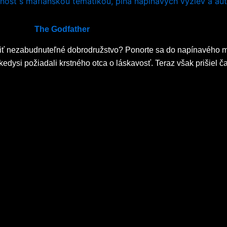
The Godfather
ažiť nezabudnuteľné dobrodružstvo? Ponorte sa do napínavého 
edysi požiadali krstného otca o láskavosť. Teraz však prišiel čas